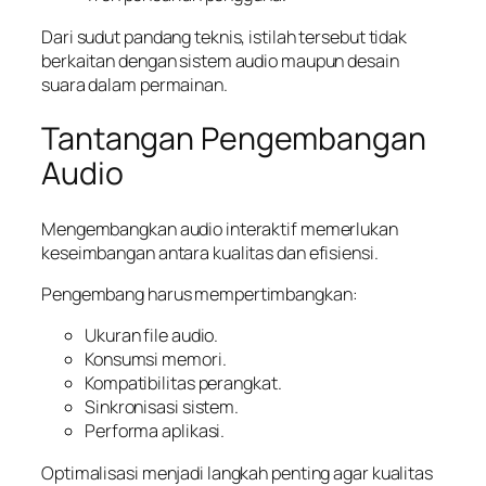
Dari sudut pandang teknis, istilah tersebut tidak
berkaitan dengan sistem audio maupun desain
suara dalam permainan.
Tantangan Pengembangan
Audio
Mengembangkan audio interaktif memerlukan
keseimbangan antara kualitas dan efisiensi.
Pengembang harus mempertimbangkan:
Ukuran file audio.
Konsumsi memori.
Kompatibilitas perangkat.
Sinkronisasi sistem.
Performa aplikasi.
Optimalisasi menjadi langkah penting agar kualitas