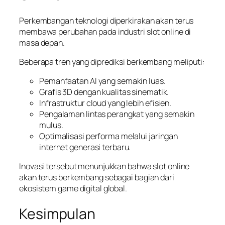
Perkembangan teknologi diperkirakan akan terus
membawa perubahan pada industri slot online di
masa depan.
Beberapa tren yang diprediksi berkembang meliputi:
Pemanfaatan AI yang semakin luas.
Grafis 3D dengan kualitas sinematik.
Infrastruktur cloud yang lebih efisien.
Pengalaman lintas perangkat yang semakin
mulus.
Optimalisasi performa melalui jaringan
internet generasi terbaru.
Inovasi tersebut menunjukkan bahwa slot online
akan terus berkembang sebagai bagian dari
ekosistem game digital global.
Kesimpulan