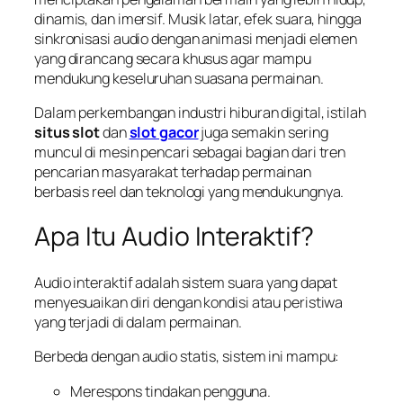
dinamis, dan imersif. Musik latar, efek suara, hingga
sinkronisasi audio dengan animasi menjadi elemen
yang dirancang secara khusus agar mampu
mendukung keseluruhan suasana permainan.
Dalam perkembangan industri hiburan digital, istilah
situs slot
dan
slot gacor
juga semakin sering
muncul di mesin pencari sebagai bagian dari tren
pencarian masyarakat terhadap permainan
berbasis reel dan teknologi yang mendukungnya.
Apa Itu Audio Interaktif?
Audio interaktif adalah sistem suara yang dapat
menyesuaikan diri dengan kondisi atau peristiwa
yang terjadi di dalam permainan.
Berbeda dengan audio statis, sistem ini mampu:
Merespons tindakan pengguna.