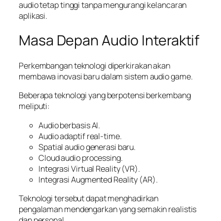
audio tetap tinggi tanpa mengurangi kelancaran
aplikasi.
Masa Depan Audio Interaktif
Perkembangan teknologi diperkirakan akan
membawa inovasi baru dalam sistem audio game.
Beberapa teknologi yang berpotensi berkembang
meliputi:
Audio berbasis AI.
Audio adaptif real-time.
Spatial audio generasi baru.
Cloud audio processing.
Integrasi Virtual Reality (VR).
Integrasi Augmented Reality (AR).
Teknologi tersebut dapat menghadirkan
pengalaman mendengarkan yang semakin realistis
dan personal.