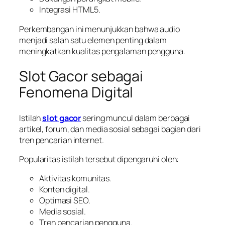
Integrasi HTML5.
Perkembangan ini menunjukkan bahwa audio
menjadi salah satu elemen penting dalam
meningkatkan kualitas pengalaman pengguna.
Slot Gacor sebagai
Fenomena Digital
Istilah
slot gacor
sering muncul dalam berbagai
artikel, forum, dan media sosial sebagai bagian dari
tren pencarian internet.
Popularitas istilah tersebut dipengaruhi oleh:
Aktivitas komunitas.
Konten digital.
Optimasi SEO.
Media sosial.
Tren pencarian pengguna.