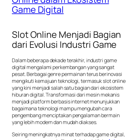
Game Digital
Slot Online Menjadi Bagian
dari Evolusi Industri Game
Dalam beberapa dekade terakhir, industri game
digital mengalami perkembangan yang sangat
pesat. Berbagai genre permainan terus berinovasi
mengikuti kemajuan teknologi, termasuk slot online
yang kini menjadi salah satu bagian dari ekosistem
hiburan digital. Transformasi dari mesin mekanis
menjadi platform berbasis internet menunjukkan
bagaimana teknologi mampu mengubah cara
pengembang menciptakan pengalaman bermain
yang lebih modern dan mudah diakses.
Seiring meningkatnya minat terhadap game digital,