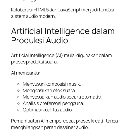
Kolaborasi HTML5 dan JavaScript menjadi fondasi
sistem audio modern.
Artificial Intelligence dalam
Produksi Audio
Artificial Intelligence (AI) mulai digunakan dalam
proses produksi suara.
AI membantu:
Menyusun komposisi musik.
Menghasilkan efek suara.
Menyesuaikan audio secara otomatis.
Analisis preferensi pengguna.
Optimasi kualitas audio.
Pemanfaatan AI mempercepat proses kreatif tanpa
menghilangkan peran desainer audio.