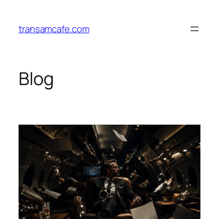
Lewati
ke
transamcafe.com
konten
Blog