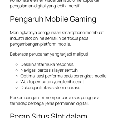
pengalaman digital yang lebih imersif.
Pengaruh Mobile Gaming
Meningkatnya penggunaan smartphone membuat
industri slot online semakin berfokus pada
pengembangan platform mobile.
Beberapa perubahan yang terjadi meliputi:
Desain antarmuka responsif.
Navigasi berbasis layar sentuh.
Optimalisasi performa pada perangkat mobile.
Waktu pemuatan yang lebih cepat.
Dukungan lintas sistem operasi.
Perkembangan ini memperluas akses pengguna
terhadap berbagai jenis permainan digital.
Peran Situs Slot dalam