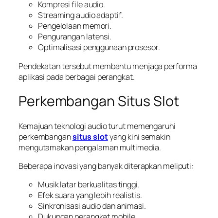
Kompresi file audio.
Streaming audio adaptif.
Pengelolaan memori.
Pengurangan latensi.
Optimalisasi penggunaan prosesor.
Pendekatan tersebut membantu menjaga performa
aplikasi pada berbagai perangkat.
Perkembangan Situs Slot
Kemajuan teknologi audio turut memengaruhi
perkembangan
situs slot
yang kini semakin
mengutamakan pengalaman multimedia.
Beberapa inovasi yang banyak diterapkan meliputi:
Musik latar berkualitas tinggi.
Efek suara yang lebih realistis.
Sinkronisasi audio dan animasi.
Dukungan perangkat mobile.