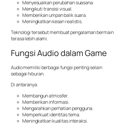
Menyesuaikan perubahan suasana.
Mengikuti transisi visual.
Memberikan umpan balik suara.
Meningkatkan kesan realistis.
Teknologi tersebut membuat pengalaman bermain
terasa lebih alami.
Fungsi Audio dalam Game
Audio memiliki berbagai fungsi penting selain
sebagai hiburan.
Di antaranya:
Membangun atmosfer.
Memberikan informasi.
Mengarahkan perhatian pengguna.
Memperkuat identitas tema.
Meningkatkan kualitas interaksi.