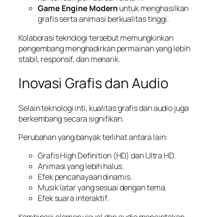
Game Engine Modern
untuk menghasilkan
grafis serta animasi berkualitas tinggi.
Kolaborasi teknologi tersebut memungkinkan
pengembang menghadirkan permainan yang lebih
stabil, responsif, dan menarik.
Inovasi Grafis dan Audio
Selain teknologi inti, kualitas grafis dan audio juga
berkembang secara signifikan.
Perubahan yang banyak terlihat antara lain:
Grafis High Definition (HD) dan Ultra HD.
Animasi yang lebih halus.
Efek pencahayaan dinamis.
Musik latar yang sesuai dengan tema.
Efek suara interaktif.
Kombinasi elemen visual dan audio menciptakan