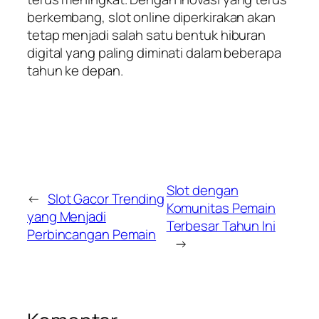
berkembang, slot online diperkirakan akan
tetap menjadi salah satu bentuk hiburan
digital yang paling diminati dalam beberapa
tahun ke depan.
Slot dengan
←
Slot Gacor Trending
Komunitas Pemain
yang Menjadi
Terbesar Tahun Ini
Perbincangan Pemain
→