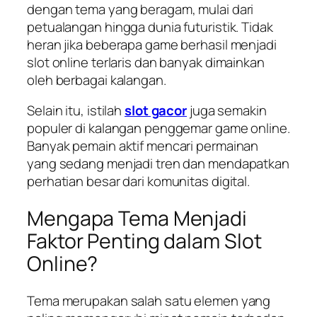
dengan tema yang beragam, mulai dari
petualangan hingga dunia futuristik. Tidak
heran jika beberapa game berhasil menjadi
slot online terlaris dan banyak dimainkan
oleh berbagai kalangan.
Selain itu, istilah
slot gacor
juga semakin
populer di kalangan penggemar game online.
Banyak pemain aktif mencari permainan
yang sedang menjadi tren dan mendapatkan
perhatian besar dari komunitas digital.
Mengapa Tema Menjadi
Faktor Penting dalam Slot
Online?
Tema merupakan salah satu elemen yang