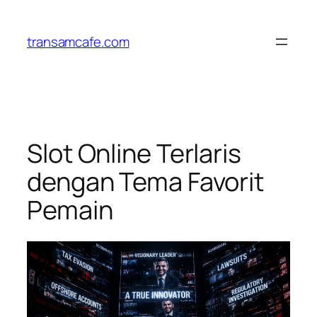
Lewati
ke
transamcafe.com
konten
Slot Online Terlaris
dengan Tema Favorit
Pemain